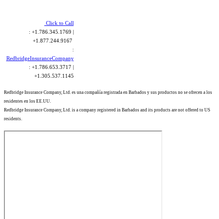
Click to Call
: +1.786.345.1769 |
+1.877.244.9167
:
RedbridgeInsuranceCompany
: +1.786.653.3717 |
+1.305.537.1145
Redbridge Insurance Company, Ltd. es una compañía registrada en Barbados y sus productos no se ofrecen a los
residentes en los EE.UU.
Redbridge Insurance Company, Ltd. is a company registered in Barbados and its products are not offered to US
residents.