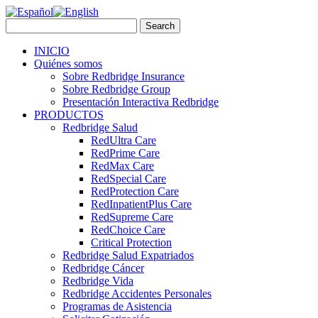
INICIO
Quiénes somos
Sobre Redbridge Insurance
Sobre Redbridge Group
Presentación Interactiva Redbridge
PRODUCTOS
Redbridge Salud
RedUltra Care
RedPrime Care
RedMax Care
RedSpecial Care
RedProtection Care
RedInpatientPlus Care
RedSupreme Care
RedChoice Care
Critical Protection
Redbridge Salud Expatriados
Redbridge Cáncer
Redbridge Vida
Redbridge Accidentes Personales
Programas de Asistencia