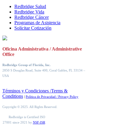
Redbridge Salud
Redbridge Vida
Redbridge Cáncer
Programas de Asistencia
Solicitar Cotización
Oficina Administrativa / Administrative
Office
Redbridge Group of Florida, Inc.
2850 S Douglas Road, Suite 400, Coral Gables, FL 33134
–
USA
Términos y Condiciones /Terms &
Conditions
|
Política de Privacidad / Privacy Policy
Copyright © 2025. All Rights Reserved.
Redbridge is Certified ISO
27001 since 2021 by
NSF-ISR