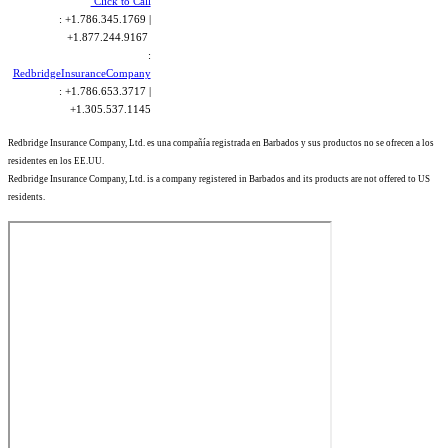
Click to Call
: +1.786.345.1769 |
+1.877.244.9167
:
RedbridgeInsuranceCompany
: +1.786.653.3717 |
+1.305.537.1145
Redbridge Insurance Company, Ltd. es una compañía registrada en Barbados y sus productos no se ofrecen a los
residentes en los EE.UU.
Redbridge Insurance Company, Ltd. is a company registered in Barbados and its products are not offered to US
residents.