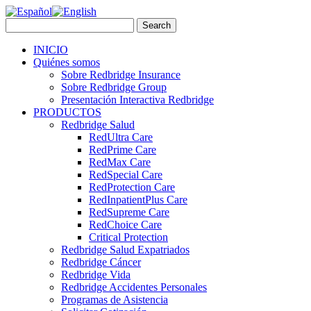
INICIO
Quiénes somos
Sobre Redbridge Insurance
Sobre Redbridge Group
Presentación Interactiva Redbridge
PRODUCTOS
Redbridge Salud
RedUltra Care
RedPrime Care
RedMax Care
RedSpecial Care
RedProtection Care
RedInpatientPlus Care
RedSupreme Care
RedChoice Care
Critical Protection
Redbridge Salud Expatriados
Redbridge Cáncer
Redbridge Vida
Redbridge Accidentes Personales
Programas de Asistencia