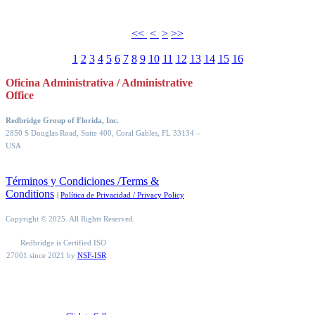
<<
<
>
>>
1
2
3
4
5
6
7
8
9
10
11
12
13
14
15
16
Oficina Administrativa / Administrative
Office
Redbridge Group of Florida, Inc.
2850 S Douglas Road, Suite 400, Coral Gables, FL 33134
–
USA
Términos y Condiciones /Terms &
Conditions
|
Política de Privacidad / Privacy Policy
Copyright © 2025. All Rights Reserved.
Redbridge is Certified ISO
27001 since 2021 by
NSF-ISR