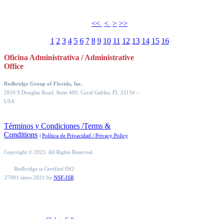
<<
<
>
>>
1
2
3
4
5
6
7
8
9
10
11
12
13
14
15
16
Oficina Administrativa / Administrative
Office
Redbridge Group of Florida, Inc.
2850 S Douglas Road, Suite 400, Coral Gables, FL 33134
–
USA
Términos y Condiciones /Terms &
Conditions
|
Política de Privacidad / Privacy Policy
Copyright © 2025. All Rights Reserved.
Redbridge is Certified ISO
27001 since 2021 by
NSF-ISR