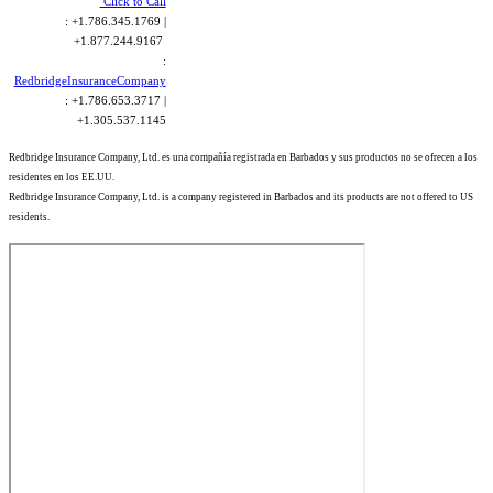
Click to Call
: +1.786.345.1769 |
+1.877.244.9167
:
RedbridgeInsuranceCompany
: +1.786.653.3717 |
+1.305.537.1145
Redbridge Insurance Company, Ltd. es una compañía registrada en Barbados y sus productos no se ofrecen a los
residentes en los EE.UU.
Redbridge Insurance Company, Ltd. is a company registered in Barbados and its products are not offered to US
residents.