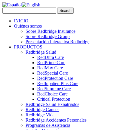
INICIO
Quiénes somos
Sobre Redbridge Insurance
Sobre Redbridge Group
Presentación Interactiva Redbridge
PRODUCTOS
Redbridge Salud
RedUltra Care
RedPrime Care
RedMax Care
RedSpecial Care
RedProtection Care
RedInpatientPlus Care
RedSupreme Care
RedChoice Care
Critical Protection
Redbridge Salud Expatriados
Redbridge Cáncer
Redbridge Vida
Redbridge Accidentes Personales
Programas de Asistencia