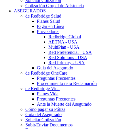
Solicitar Cotización
Cotización Grupal de Asistencia
ASEGURADOS
de Redbridge Salud
Planes Salud
Pagar en Línea
Proveedores
Redbridge Global
AETNA - USA
MultiPlan - USA
Red Preferencial - USA
Red Solutions - USA
Red Primary - USA
Guía del Asegurado
de Redbridge OneCare
Preguntas Frecuentes
Procedimiento para Reclamación
de Redbridge Vida
Planes Vida
Preguntas Frecuentes
Ante la Muerte del Asegurado
Cómo pagar su Póliza
Guía del Asegurado
Solicitar Cotización
Subir/Enviar Documentos