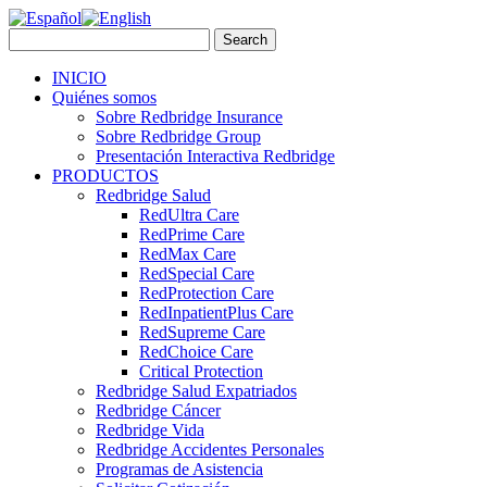
INICIO
Quiénes somos
Sobre Redbridge Insurance
Sobre Redbridge Group
Presentación Interactiva Redbridge
PRODUCTOS
Redbridge Salud
RedUltra Care
RedPrime Care
RedMax Care
RedSpecial Care
RedProtection Care
RedInpatientPlus Care
RedSupreme Care
RedChoice Care
Critical Protection
Redbridge Salud Expatriados
Redbridge Cáncer
Redbridge Vida
Redbridge Accidentes Personales
Programas de Asistencia