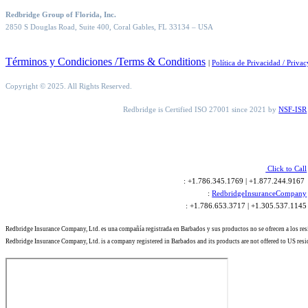
Redbridge Group of Florida, Inc.
2850 S Douglas Road, Suite 400, Coral Gables, FL 33134
– USA
Términos y Condiciones /Terms & Conditions
|
Política de Privacidad / Privac
Copyright © 2025. All Rights Reserved.
Redbridge is Certified ISO 27001 since 2021 by
NSF-ISR
Click to Call
: +1.786.345.1769 | +1.877.244.9167
:
RedbridgeInsuranceCompany
: +1.786.653.3717 | +1.305.537.1145
Redbridge Insurance Company, Ltd. es una compañía registrada en Barbados y sus productos no se ofrecen a los re
Redbridge Insurance Company, Ltd. is a company registered in Barbados and its products are not offered to US resi