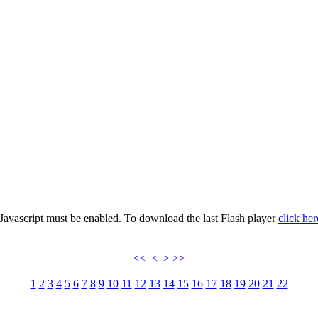
 Javascript must be enabled. To download the last Flash player
click her
<<
<
>
>>
1
2
3
4
5
6
7
8
9
10
11
12
13
14
15
16
17
18
19
20
21
22