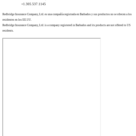
+1.305.537.1145
Redbridge Insurance Company, Ltd. es una compañía registrada en Barbados y sus productos no se ofrecen a los
residentes en los EE.UU.
Redbridge Insurance Company, Ltd. is a company registered in Barbados and its products are not offered to US
residents.