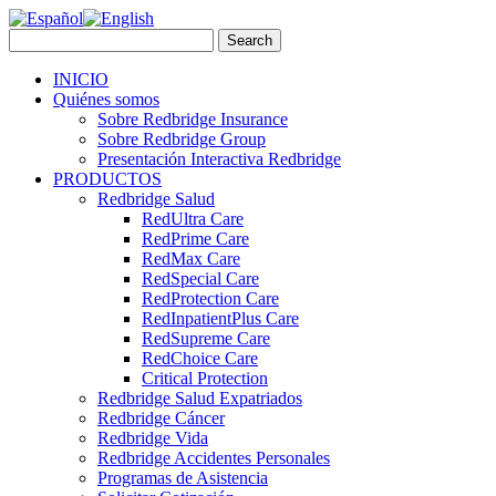
INICIO
Quiénes somos
Sobre Redbridge Insurance
Sobre Redbridge Group
Presentación Interactiva Redbridge
PRODUCTOS
Redbridge Salud
RedUltra Care
RedPrime Care
RedMax Care
RedSpecial Care
RedProtection Care
RedInpatientPlus Care
RedSupreme Care
RedChoice Care
Critical Protection
Redbridge Salud Expatriados
Redbridge Cáncer
Redbridge Vida
Redbridge Accidentes Personales
Programas de Asistencia