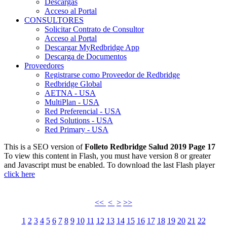
Descargas
Acceso al Portal
CONSULTORES
Solicitar Contrato de Consultor
Acceso al Portal
Descargar MyRedbridge App
Descarga de Documentos
Proveedores
Registrarse como Proveedor de Redbridge
Redbridge Global
AETNA - USA
MultiPlan - USA
Red Preferencial - USA
Red Solutions - USA
Red Primary - USA
This is a SEO version of
Folleto Redbridge Salud 2019 Page 17
To view this content in Flash, you must have version 8 or greater
and Javascript must be enabled. To download the last Flash player
click here
<<
<
>
>>
1
2
3
4
5
6
7
8
9
10
11
12
13
14
15
16
17
18
19
20
21
22