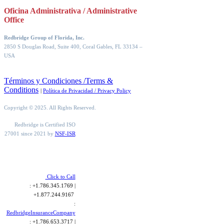
Oficina Administrativa / Administrative
Office
Redbridge Group of Florida, Inc.
2850 S Douglas Road, Suite 400, Coral Gables, FL 33134
–
USA
Términos y Condiciones /Terms &
Conditions
|
Política de Privacidad / Privacy Policy
Copyright © 2025. All Rights Reserved.
Redbridge is Certified ISO
27001 since 2021 by
NSF-ISR
Click to Call
: +1.786.345.1769 |
+1.877.244.9167
:
RedbridgeInsuranceCompany
: +1.786.653.3717 |