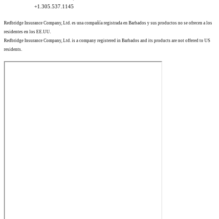
+1.305.537.1145
Redbridge Insurance Company, Ltd. es una compañía registrada en Barbados y sus productos no se ofrecen a los
residentes en los EE.UU.
Redbridge Insurance Company, Ltd. is a company registered in Barbados and its products are not offered to US
residents.