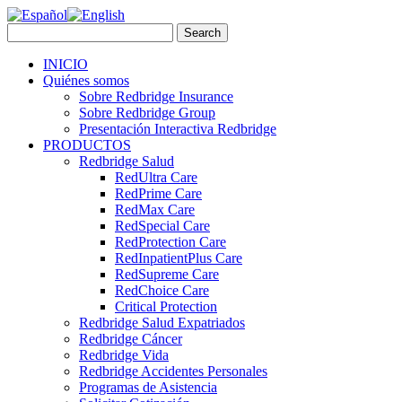
INICIO
Quiénes somos
Sobre Redbridge Insurance
Sobre Redbridge Group
Presentación Interactiva Redbridge
PRODUCTOS
Redbridge Salud
RedUltra Care
RedPrime Care
RedMax Care
RedSpecial Care
RedProtection Care
RedInpatientPlus Care
RedSupreme Care
RedChoice Care
Critical Protection
Redbridge Salud Expatriados
Redbridge Cáncer
Redbridge Vida
Redbridge Accidentes Personales
Programas de Asistencia