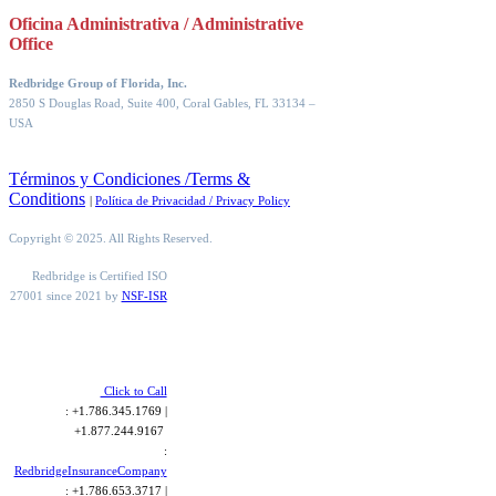
Oficina Administrativa / Administrative
Office
Redbridge Group of Florida, Inc.
2850 S Douglas Road, Suite 400, Coral Gables, FL 33134
–
USA
Términos y Condiciones /Terms &
Conditions
|
Política de Privacidad / Privacy Policy
Copyright © 2025. All Rights Reserved.
Redbridge is Certified ISO
27001 since 2021 by
NSF-ISR
Click to Call
: +1.786.345.1769 |
+1.877.244.9167
:
RedbridgeInsuranceCompany
: +1.786.653.3717 |