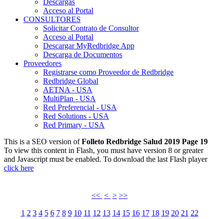
Descargas
Acceso al Portal
CONSULTORES
Solicitar Contrato de Consultor
Acceso al Portal
Descargar MyRedbridge App
Descarga de Documentos
Proveedores
Registrarse como Proveedor de Redbridge
Redbridge Global
AETNA - USA
MultiPlan - USA
Red Preferencial - USA
Red Solutions - USA
Red Primary - USA
This is a SEO version of
Folleto Redbridge Salud 2019 Page 19
To view this content in Flash, you must have version 8 or greater
and Javascript must be enabled. To download the last Flash player
click here
<<
<
>
>>
1
2
3
4
5
6
7
8
9
10
11
12
13
14
15
16
17
18
19
20
21
22