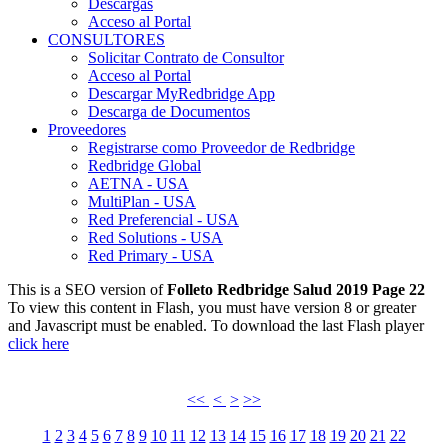
Descargas
Acceso al Portal
CONSULTORES
Solicitar Contrato de Consultor
Acceso al Portal
Descargar MyRedbridge App
Descarga de Documentos
Proveedores
Registrarse como Proveedor de Redbridge
Redbridge Global
AETNA - USA
MultiPlan - USA
Red Preferencial - USA
Red Solutions - USA
Red Primary - USA
This is a SEO version of
Folleto Redbridge Salud 2019 Page 22
To view this content in Flash, you must have version 8 or greater
and Javascript must be enabled. To download the last Flash player
click here
<<
<
>
>>
1
2
3
4
5
6
7
8
9
10
11
12
13
14
15
16
17
18
19
20
21
22