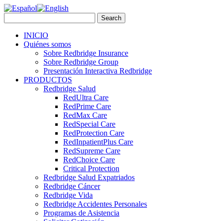
INICIO
Quiénes somos
Sobre Redbridge Insurance
Sobre Redbridge Group
Presentación Interactiva Redbridge
PRODUCTOS
Redbridge Salud
RedUltra Care
RedPrime Care
RedMax Care
RedSpecial Care
RedProtection Care
RedInpatientPlus Care
RedSupreme Care
RedChoice Care
Critical Protection
Redbridge Salud Expatriados
Redbridge Cáncer
Redbridge Vida
Redbridge Accidentes Personales
Programas de Asistencia