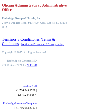
Oficina Administrativa / Administrative
Office
Redbridge Group of Florida, Inc.
2850 S Douglas Road, Suite 400, Coral Gables, FL 33134
–
USA
Términos y Condiciones /Terms &
Conditions
|
Política de Privacidad / Privacy Policy
Copyright © 2025. All Rights Reserved.
Redbridge is Certified ISO
27001 since 2021 by
NSF-ISR
Click to Call
: +1.786.345.1769 |
+1.877.244.9167
:
RedbridgeInsuranceCompany
: +1.786.653.3717 |