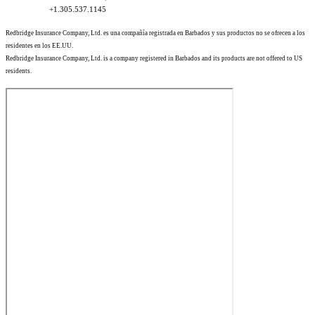
+1.305.537.1145
Redbridge Insurance Company, Ltd. es una compañía registrada en Barbados y sus productos no se ofrecen a los
residentes en los EE.UU.
Redbridge Insurance Company, Ltd. is a company registered in Barbados and its products are not offered to US
residents.