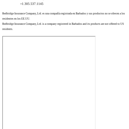
+1.305.537.1145
Redbridge Insurance Company, Ltd. es una compañía registrada en Barbados y sus productos no se ofrecen a los
residentes en los EE.UU.
Redbridge Insurance Company, Ltd. is a company registered in Barbados and its products are not offered to US
residents.