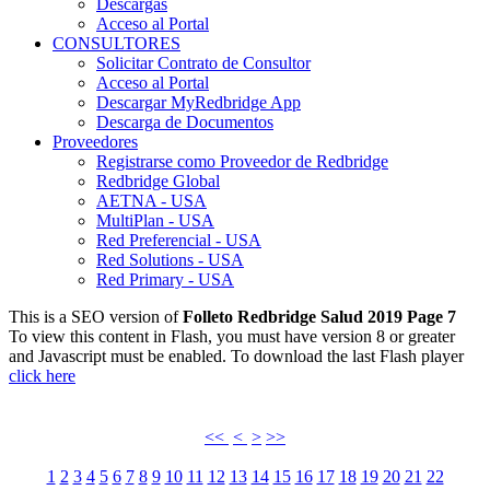
Descargas
Acceso al Portal
CONSULTORES
Solicitar Contrato de Consultor
Acceso al Portal
Descargar MyRedbridge App
Descarga de Documentos
Proveedores
Registrarse como Proveedor de Redbridge
Redbridge Global
AETNA - USA
MultiPlan - USA
Red Preferencial - USA
Red Solutions - USA
Red Primary - USA
This is a SEO version of
Folleto Redbridge Salud 2019 Page 7
To view this content in Flash, you must have version 8 or greater
and Javascript must be enabled. To download the last Flash player
click here
<<
<
>
>>
1
2
3
4
5
6
7
8
9
10
11
12
13
14
15
16
17
18
19
20
21
22