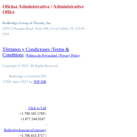
Oficina Administrativa / Administrative
Office
Redbridge Group of Florida, Inc.
2850 S Douglas Road, Suite 400, Coral Gables, FL 33134
–
USA
Términos y Condiciones /Terms &
Conditions
|
Política de Privacidad / Privacy Policy
Copyright © 2025. All Rights Reserved.
Redbridge is Certified ISO
27001 since 2021 by
NSF-ISR
Click to Call
: +1.786.345.1769 |
+1.877.244.9167
:
RedbridgeInsuranceCompany
: +1.786.653.3717 |