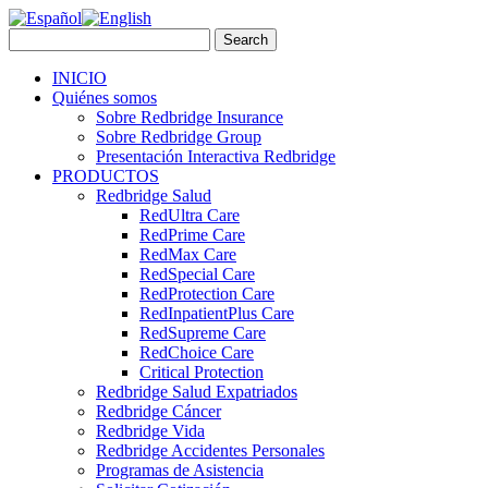
INICIO
Quiénes somos
Sobre Redbridge Insurance
Sobre Redbridge Group
Presentación Interactiva Redbridge
PRODUCTOS
Redbridge Salud
RedUltra Care
RedPrime Care
RedMax Care
RedSpecial Care
RedProtection Care
RedInpatientPlus Care
RedSupreme Care
RedChoice Care
Critical Protection
Redbridge Salud Expatriados
Redbridge Cáncer
Redbridge Vida
Redbridge Accidentes Personales
Programas de Asistencia