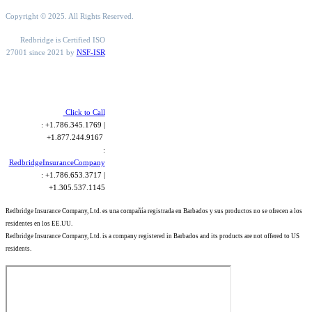
Copyright © 2025. All Rights Reserved.
Redbridge is Certified ISO
27001 since 2021 by
NSF-ISR
Click to Call
: +1.786.345.1769 |
+1.877.244.9167
:
RedbridgeInsuranceCompany
: +1.786.653.3717 |
+1.305.537.1145
Redbridge Insurance Company, Ltd. es una compañía registrada en Barbados y sus productos no se ofrecen a los
residentes en los EE.UU.
Redbridge Insurance Company, Ltd. is a company registered in Barbados and its products are not offered to US
residents.