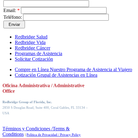
Email:
*
Teléfono:
Redbridge Salud
Redbridge Vida
Redbridge Cáncer
Programas de Asistencia
Solicitar Cotización
Compre en Línea Nuestro Programa de Asistencia al Viajero
Cotización Grupal de Asistencias en Línea
Oficina Administrativa / Administrative
Office
Redbridge Group of Florida, Inc.
2850 S Douglas Road, Suite 400, Coral Gables, FL 33134
–
USA
Términos y Condiciones /Terms &
Conditions
|
Política de Privacidad / Privacy Policy