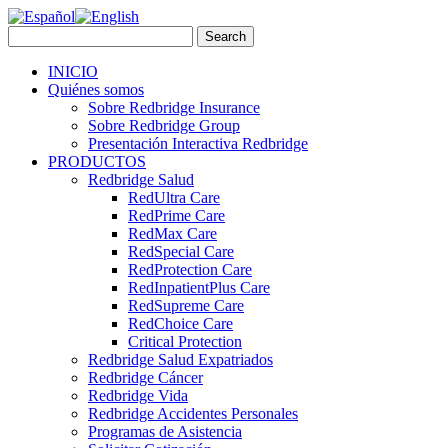
INICIO
Quiénes somos
Sobre Redbridge Insurance
Sobre Redbridge Group
Presentación Interactiva Redbridge
PRODUCTOS
Redbridge Salud
RedUltra Care
RedPrime Care
RedMax Care
RedSpecial Care
RedProtection Care
RedInpatientPlus Care
RedSupreme Care
RedChoice Care
Critical Protection
Redbridge Salud Expatriados
Redbridge Cáncer
Redbridge Vida
Redbridge Accidentes Personales
Programas de Asistencia